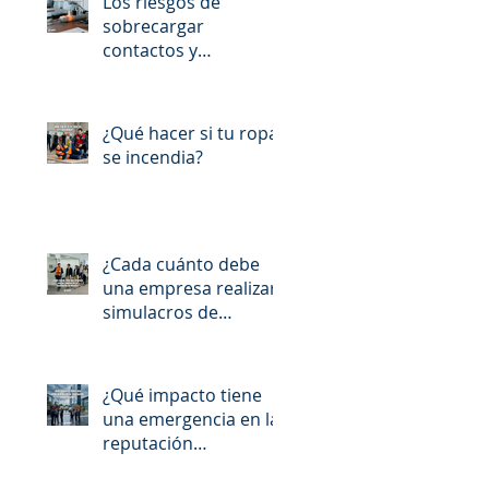
Los riesgos de
sobrecargar
contactos y
extensiones
¿Qué hacer si tu ropa
se incendia?
¿Cada cuánto debe
una empresa realizar
simulacros de
evacuación en
México?
¿Qué impacto tiene
una emergencia en la
reputación
empresarial?