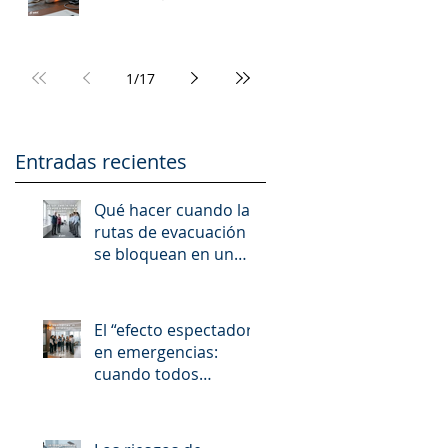
1
/
17
Entradas recientes
Qué hacer cuando las
rutas de evacuación
se bloquean en un
siniestro
El “efecto espectador”
en emergencias:
cuando todos
esperan que alguien
más actúe