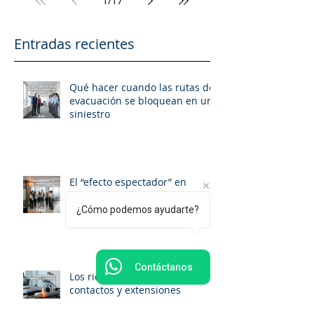
1
/
17
Entradas recientes
Qué hacer cuando las rutas de
evacuación se bloquean en un
siniestro
El “efecto espectador” en
emergencias: cuando todos
esperan que alguien más actúe
¿Cómo podemos ayudarte?
Contáctanos
Los riesgos de sobrecargar
contactos y extensiones