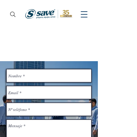
¡Contáctenos hoy!
Llenando el siguiente
formulario