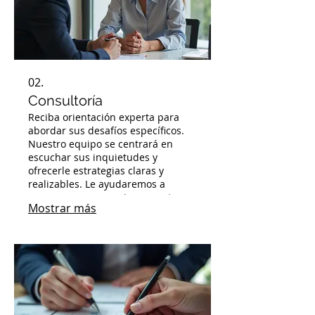
02.
Consultoría
Reciba orientación experta para
abordar sus desafíos específicos.
Nuestro equipo se centrará en
escuchar sus inquietudes y
ofrecerle estrategias claras y
realizables. Le ayudaremos a
navegar por sus opciones y a tomar
Mostrar más
las mejores decisiones.