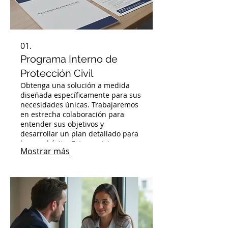
01.
Programa Interno de
Protección Civil
Obtenga una solución a medida
diseñada específicamente para sus
necesidades únicas. Trabajaremos
en estrecha colaboración para
entender sus objetivos y
desarrollar un plan detallado para
lograr el éxito. Este servicio
Mostrar más
garantiza que reciba una estrategia
adaptada a su situación.