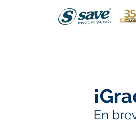
¡Gra
En bre