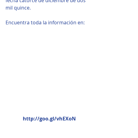
fecha catorce de diciembre de dos 
mil quince.
Encuentra toda la información en:
http://goo.gl/vhEXoN