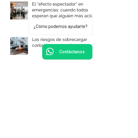
El “efecto espectador” en
emergencias: cuando todos
esperan que alguien más actúe
¿Cómo podemos ayudarte?
Los riesgos de sobrecargar
contactos y extensiones
Contáctanos
1
/
17
Entradas recientes
Qué hacer cuando las rutas de
evacuación se bloquean en un
siniestro