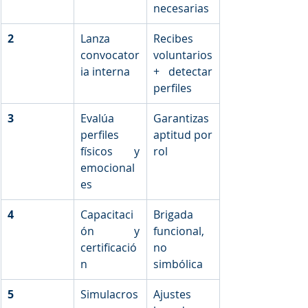
necesarias
2
Lanza 
Recibes 
convocator
voluntarios 
ia interna
+ detectar 
perfiles
3
Evalúa 
Garantizas 
perfiles 
aptitud por 
físicos y 
rol
emocional
es
4
Capacitaci
Brigada 
ón y 
funcional, 
certificació
no 
n
simbólica
5
Simulacros 
Ajustes 