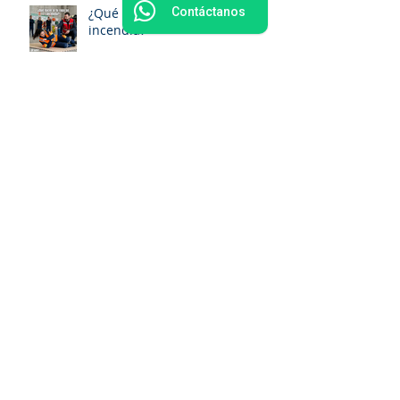
¿Qué hacer si tu ropa se
Contáctanos
incendia?
¿Cada cuánto debe una
empresa realizar simulacros de
evacuación en México?
¿Qué impacto tiene una
emergencia en la reputación
empresarial?
¿Por qué el entrenamiento se
olvida cuando más se necesita?