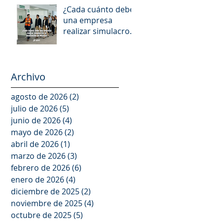
¿Cada cuánto debe
una empresa
realizar simulacros
de evacuación en
México?
Archivo
agosto de 2026
(2)
2 entradas
julio de 2026
(5)
5 entradas
junio de 2026
(4)
4 entradas
mayo de 2026
(2)
2 entradas
abril de 2026
(1)
1 entrada
marzo de 2026
(3)
3 entradas
febrero de 2026
(6)
6 entradas
enero de 2026
(4)
4 entradas
diciembre de 2025
(2)
2 entradas
noviembre de 2025
(4)
4 entradas
octubre de 2025
(5)
5 entradas