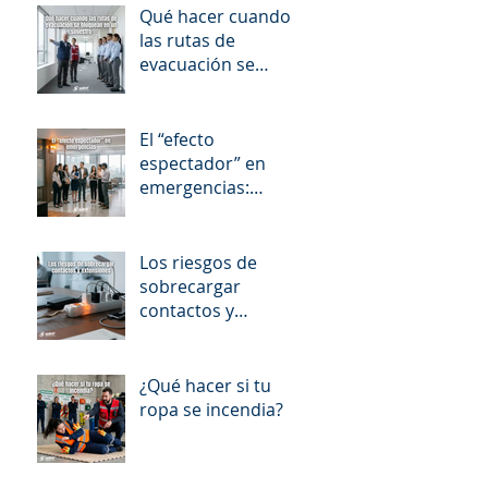
Qué hacer cuando
las rutas de
evacuación se
bloquean en un
siniestro
El “efecto
espectador” en
emergencias:
cuando todos
esperan que
alguien más actúe
Los riesgos de
sobrecargar
contactos y
extensiones
¿Qué hacer si tu
ropa se incendia?