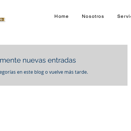
Home
Nosotros
Servi
mente nuevas entradas
egorías en este blog o vuelve más tarde.