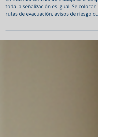
señalización de
Protección Civil
En muchos centros de trabajo se cree que
toda la señalización es igual. Se colocan
rutas de evacuación, avisos de riesgo o
indicaciones de uso obligatorio de equipo
sin distinguir su fundamento legal. Sin
embargo, en México existen dos marcos
normativos principales que regulan la
señalización , y aunque están
relacionados, no son lo mismo: NOM-026-
STPS-2008 (Secretaría del Trabajo y
Previsión Social) NOM-003-SEGOB-2011
(Secretaría de Gobernación – Protección
Civil) Comprend