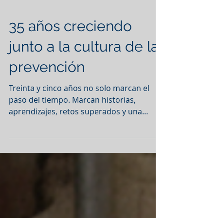
35 años creciendo
junto a la cultura de la
prevención
Treinta y cinco años no solo marcan el
paso del tiempo. Marcan historias,
aprendizajes, retos superados y una
evolución constante. Save no es la misma
empresa que inició su camino hace más
de tres décadas, porque el entorno no es
el mismo, las organizaciones no son las
mismas y la forma de entender la
seguridad tampoco lo es. Lo que sí
permanece intacto es su propósito: