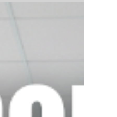
pero hay un factor que marca la
diferencia: el liderazgo. La prevención de
riesgos en una empresa no depende
únicamente de tener extintores,
señalización o manuales, sino de que
exista una verdadera cultura de
prevención. Y esa cultura se construye
desde arriba, con líderes comprometidos
que inspiran con el ejemplo. El rol del líder
en la seguridad Los líderes —sean
directivos, jefes de área o supervis