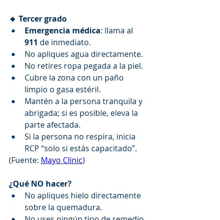
🔸 Tercer grado
Emergencia médica
: llama al 
911
 de inmediato.
No apliques agua directamente.
No retires ropa pegada a la piel.
Cubre la zona con un paño 
limpio o gasa estéril.
Mantén a la persona tranquila y 
abrigada; si es posible, eleva la 
parte afectada.
Si la persona no respira, inicia 
RCP “solo si estás capacitado”.
(Fuente: 
Mayo Clinic
)
¿Qué NO hacer?
No apliques hielo directamente 
sobre la quemadura.
No uses ningún tipo de remedio 