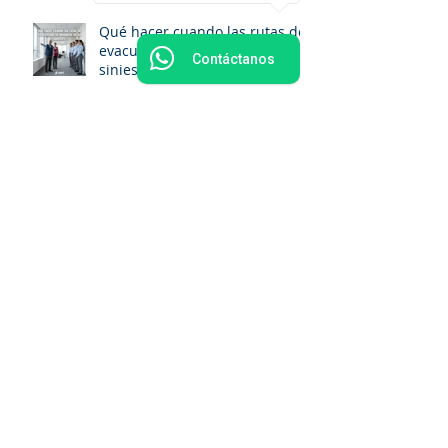
Qué hacer cuando las rutas de
evacuación se bloquean en un
Contáctanos
siniestro
El “efecto espectador” en
emergencias: cuando todos
esperan que alguien más actúe
Los riesgos de sobrecargar
contactos y extensiones
¿Qué hacer si tu ropa se